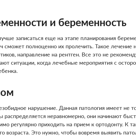
менности и беременность
учше записаться еще на этапе планирования беремен
ач сможет полноценно их пролечить. Такое лечение 
тиков, направление на рентген. Все это не рекомен
вают ситуации, когда лечебные мероприятия с остор
ебенка.
сом
езобидное нарушение. Данная патология имеет не т
убы распределяется неравномерно, они начинают быст
имо регулярно приходить на прием к ортодонту. К т
о возраста. Это нужно, чтобы вовремя выявить патол