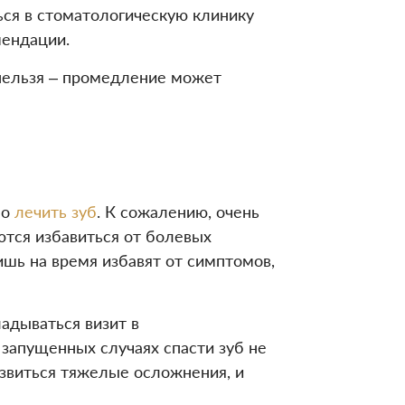
ься в стоматологическую клинику
мендации.
е нельзя – промедление может
но
лечить зуб
. К сожалению, очень
тся избавиться от болевых
шь на время избавят от симптомов,
адываться визит в
запущенных случаях спасти зуб не
азвиться тяжелые осложнения, и