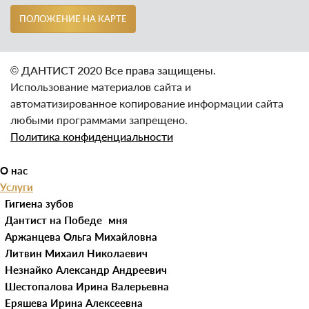
ПОЛОЖЕНИЕ НА КАРТЕ
© ДАНТИСТ 2020 Все права защищены.
Использование материалов сайта и
автоматизированное копирование информации сайта
любыми программами запрещено.
Политика конфиденциальности
О нас
Услуги
Наши клиники
Гигиена зубов
Доктора
Удаление зубного камня
Детская стоматология
Дантист на Победе
Прайс
Герметизация фиссур
Имплантация зубов
Дантист на Пушкина
Аржанцева Ольга Михайловна
Контакты
Лечение молочных зубов
Консультация стоматолога
Литвин Михаил Николаевич
Блог
Лечение кариеса молочных
Лечение десен
Незнайко Александр Андреевич
Портфолио
зубов
Лечение гингивита
Лечение зубов
Шестопалова Ирина Валерьевна
RU
Реставрация молочных
Лечение пародонтоза
Лечение кариеса
Ортодонтия
Еряшева Ирина Алексеевна