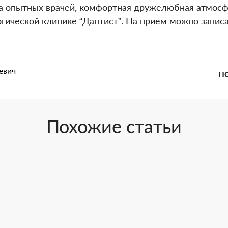
а опытных врачей, комфортная дружелюбная атмосф
огической клинике “Дантист”. На прием можно запи
евич
П
Похожие статьи