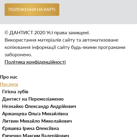
ПОЛОЖЕННЯ НА КАРТІ
© ДАНТИСТ 2020 Усі права захищені.
Використання матеріалів сайту та автоматизоване
копіювання інформації сайту будь‑якими програмами
заборонено.
Політика конфіденційності
Про нас
Послуги
Наші клініки
Гігієна зубів
Лікарі
Видалення зубного каменю
Дитяча стоматологія
Дантист на Перемозі
ЦІНИ
Видалення молочних зубів
Естетична стоматологія
Дантист на Пушкіна
Незнайко Олександр Андрійович
Контакти
Герметизація фісур
Відбілювання зубів
Імплантація зубів
Аржанцева Ольга Михайлівна
Блог
Лікування карієсу молочних
Вініри для зубів
Консультація стоматолога
Литвин Михайло Миколайович
Портфоліо
зубів
Люмініри
Лікування захворювань СНЩС
Єряшева Ірина Олексіївна
UA
Лікування молочних зубів
Лікування зубів
Ємченко Максим Валерійович