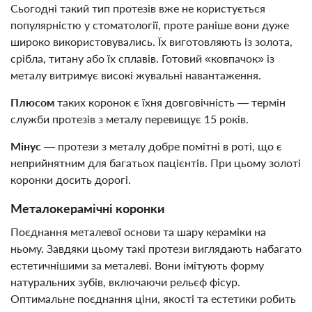
Сьогодні такий тип протезів вже не користується
популярністю у стоматології, проте раніше вони дуже
широко використовувались. Їх виготовляють із золота,
срібла, титану або їх сплавів. Готовий «ковпачок» із
металу витримує високі жувальні навантаження.
Плюсом
таких коронок є їхня довговічність — термін
служби протезів з металу перевищує 15 років.
Мінус
— протези з металу добре помітні в роті, що є
неприйнятним для багатьох пацієнтів. При цьому золоті
коронки досить дорогі.
Металокерамічні коронки
Поєднання металевої основи та шару кераміки на
ньому. Завдяки цьому такі протези виглядають набагато
естетичнішими за металеві. Вони імітують форму
натуральних зубів, включаючи рельєф фісур.
Оптимальне поєднання ціни, якості та естетики робить