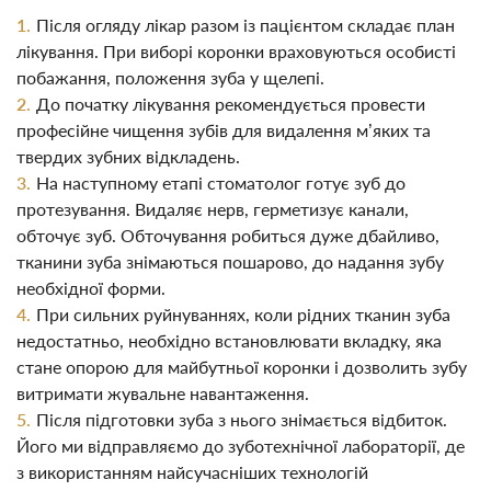
Після огляду лікар разом із пацієнтом складає план
лікування. При виборі коронки враховуються особисті
побажання, положення зуба у щелепі.
До початку лікування рекомендується провести
професійне чищення зубів для видалення м’яких та
твердих зубних відкладень.
На наступному етапі стоматолог готує зуб до
протезування. Видаляє нерв, герметизує канали,
обточує зуб. Обточування робиться дуже дбайливо,
тканини зуба знімаються пошарово, до надання зубу
необхідної форми.
При сильних руйнуваннях, коли рідних тканин зуба
недостатньо, необхідно встановлювати вкладку, яка
стане опорою для майбутньої коронки і дозволить зубу
витримати жувальне навантаження.
Після підготовки зуба з нього знімається відбиток.
Його ми відправляємо до зуботехнічної лабораторії, де
з використанням найсучасніших технологій