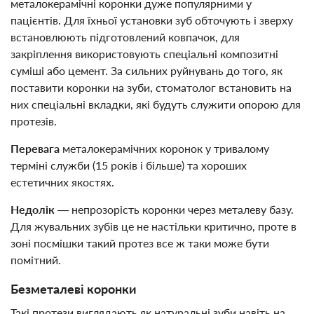
металокерамічні коронки дуже популярними у
пацієнтів. Для їхньої установки зуб обточують і зверху
встановлюють підготовлений ковпачок, для
закріплення використовують спеціальні композитні
суміші або цемент. За сильних руйнувань до того, як
поставити коронки на зуби, стоматолог встановить на
них спеціальні вкладки, які будуть служити опорою для
протезів.
Перевага
металокерамічних коронок у тривалому
терміні служби (15 років і більше) та хороших
естетичних якостях.
Недолік
— непрозорість коронки через металеву базу.
Для жувальних зубів це не настільки критично, проте в
зоні посмішки такий протез все ж таки може бути
помітний.
Безметалеві коронки
Такі протези виглядають як натуральні зуби навіть на