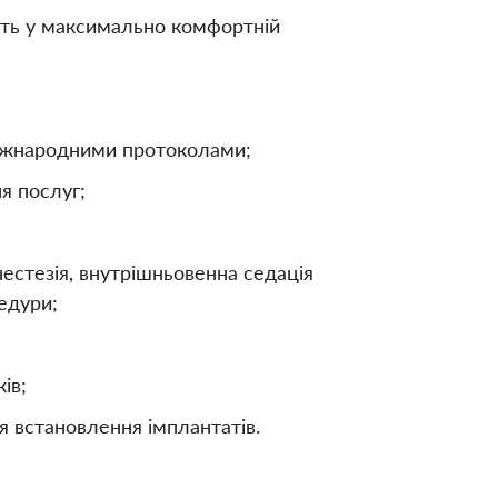
дить у максимально комфортній
 міжнародними протоколами;
я послуг;
естезія, внутрішньовенна седація
цедури;
ів;
ля встановлення імплантатів.