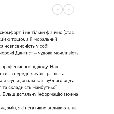
комфорт, і не тільки фізично (стає
цією тощо), а й моральний
ся невпевненість у собі,
ах мережі Дантист – чудова можливість
 професійного підходу. Наші
езів передніх зубів, різців та
а й функціональність зубного ряду.
г та складність майбутньої
що. Більш детальну інформацію можна
яд змін, які негативно впливають на