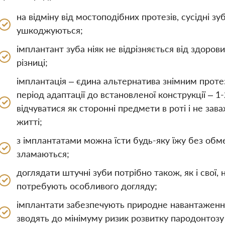
на відміну від мостоподібних протезів, сусідні зу
ушкоджуються;
імплантант зуба ніяк не відрізняється від здорови
різниці;
імплантація – єдина альтернатива знімним протез
період адаптації до встановленої конструкції – 1-
відчуватися як сторонні предмети в роті і не за
житті;
з імплантатами можна їсти будь-яку їжу без обм
зламаються;
доглядати штучні зуби потрібно також, як і свої, н
потребують особливого догляду;
імплантати забезпечують природне навантаження 
зводять до мінімуму ризик розвитку пародонтозу 