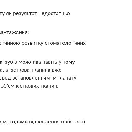
ту як результат недостатньо
авантаження;
причиною розвитку стоматологічних
ія зубів можлива навіть у тому
а, а кісткова тканина вже
перед встановленням імпланату
 об’єм кісткових тканин.
 методами відновлення цілісності