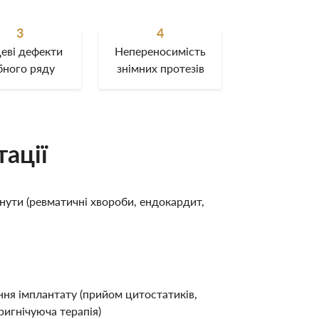
3
4
цеві дефекти
Непереносимість
бного ряду
знімних протезів
ації
нути (ревматичні хвороби, ендокардит,
ня імплантату (прийом цитостатиків,
ригнічуюча терапія)