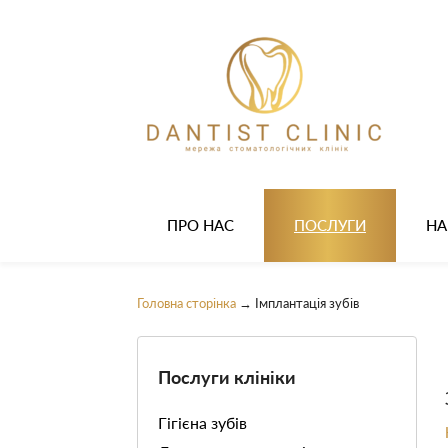
ПРО НАС
ПОСЛУГИ
НА
Головна сторінка
→
Імплантація зубів
Послуги клініки
Гігієна зубів
Видалення зубного каменю