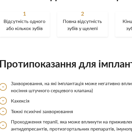
1
2
Відсутність одного
Повна відсутність
Кін
або кількох зубів
зубів у щелепі
зу
Протипоказання для імплант
Захворювання, на які імплантація може негативно впли
-
носіння штучного серцевого клапана)
-
Кахексія
-
Тяжкі психічні захворювання
Проходження терапії, яка може вплинути на приживлен
-
антидепресантів, протизгортальних препаратів, імуноп