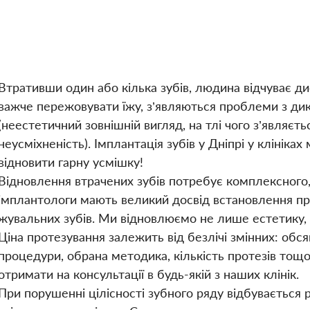
Втративши один або кілька зубів, людина відчуває дис
важче пережовувати їжу, з’являються проблеми з дик
(неестетичний зовнішній вигляд, на тлі чого з’являєть
неусміхненість). Імплантація зубів у Дніпрі у клінік
відновити гарну усмішку!
Відновлення втрачених зубів потребує комплексного,
імплантологи мають великий досвід встановлення прот
жувальних зубів. Ми відновлюємо не лише естетику, 
Ціна протезування залежить від безлічі змінних: обся
процедури, обрана методика, кількість протезів то
отримати на консультації в будь-якій з наших клінік.
При порушенні цілісності зубного ряду відбувається р