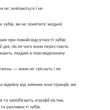
би не зачіпаються і не
х зубів, ви не помітите жодної
ам при повній відсутності зубів;
2 дні, після чого вони перестають
важають людині в повсякденному
ежень — вони не тріснуть і не
а відміну від знімних конструкцій, які
та запобігають атрофії кістки,
та рухливості зубів.