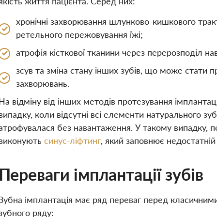
якість життя пацієнта. Серед них:
хронічні захворювання шлунково-кишкового трак
ретельного пережовування їжі;
атрофія кісткової тканини через перерозподіл н
зсув та зміна стану інших зубів, що може стати 
захворювань.
На відміну від інших методів протезування імплантац
випадку, коли відсутні всі елементи натурального зуб
атрофувалася без навантаження. У такому випадку, 
виконують
синус-ліфтинг
, який заповнює недостатній
Переваги імплантації зубів
Зубна імплантація має ряд переваг перед класичними
зубного ряду: