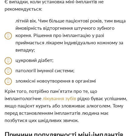
Є випадки, коли установка міні-імплантів не
рекомендується:
літній вік. Чим більше пацієнтові років, тим вища
ймовірність відторгнення штучного зубного
кореня. Рішення про імплантацію у разі
приймається лікарем індивідуально кожному за
випадку;
цукровий діабет;
патології імунної системи;
злоякісні новоутворення в організмі
Крім того, потрібно пам’ятати про те, що
імплантологічне
лікування зубів
рідко буває успішним,
якщо пацієнт курить або зловживає алкоголем. Тому
перед встановленням імплантатів людина має
позбутися цих шкідливих звичок.
Причини популярності міні-імплантів