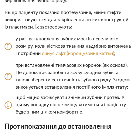
вирівнювання зубного ряду.
Якщо пацієнту показано протезування, міні-штифти
використовуються для закріплення легких конструкцій
із пластмаси. Їх застосовують:
у разі встановлення зубних мостів невеликого
розміру, коли кісткова тканина надмірно витончена
і потрібний
синус ліфт (нарощування кістки)
;
при встановленні тимчасових коронок (як основа).
Це допомагає запобігти зсуву сусідніх зубів, а
також зберегти естетичність зубного ряду. Згодом
виконується встановлення постійного імплантату;
щоб міцно зафіксувати знімний зубний протез. У
цьому випадку він не зміщуватиметься і пацієнту
буде з ним цілком комфортно.
Протипоказання до встановлення