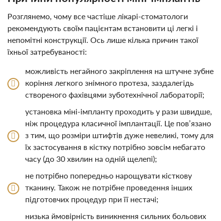
Розглянемо, чому все частіше лікарі-стоматологи
рекомендують своїм пацієнтам встановити ці легкі і
непомітні конструкції. Ось лише кілька причин такої
їхньої затребуваності:
можливість негайного закріплення на штучне зубне
коріння легкого знімного протеза, заздалегідь
створеного фахівцями зуботехнічної лабораторії;
установка міні-імпланту проходить у рази швидше,
ніж процедура класичної імплантації. Це пов’язано
з тим, що розміри штифтів дуже невеликі, тому для
їх застосування в кістку потрібно зовсім небагато
часу (до 30 хвилин на одній щелепі);
не потрібно попередньо нарощувати кісткову
тканину. Також не потрібне проведення інших
підготовчих процедур при її нестачі;
низька ймовірність виникнення сильних больових