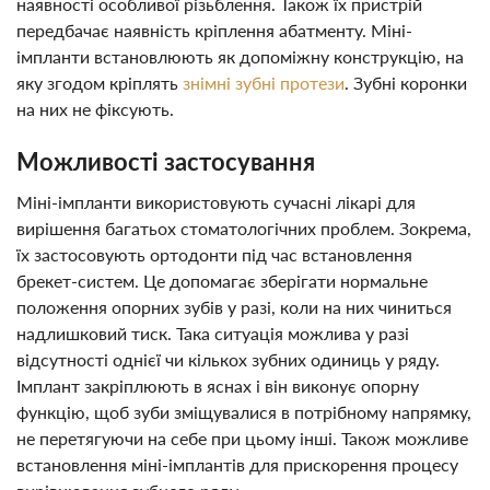
наявності особливої ​​різьблення. Також їх пристрій
передбачає наявність кріплення абатменту. Міні-
імпланти встановлюють як допоміжну конструкцію, на
яку згодом кріплять
знімні зубні протези
. Зубні коронки
на них не фіксують.
Можливості застосування
Міні-імпланти використовують сучасні лікарі для
вирішення багатьох стоматологічних проблем. Зокрема,
їх застосовують ортодонти під час встановлення
брекет-систем. Це допомагає зберігати нормальне
положення опорних зубів у разі, коли на них чиниться
надлишковий тиск. Така ситуація можлива у разі
відсутності однієї чи кількох зубних одиниць у ряду.
Імплант закріплюють в яснах і він виконує опорну
функцію, щоб зуби зміщувалися в потрібному напрямку,
не перетягуючи на себе при цьому інші. Також можливе
встановлення міні-імплантів для прискорення процесу