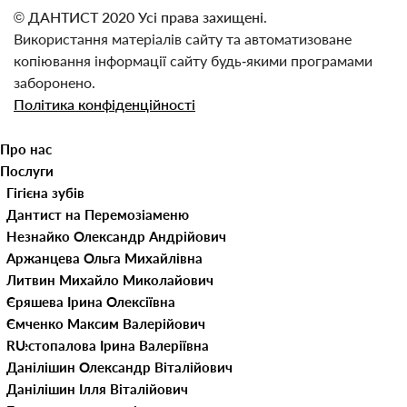
© ДАНТИСТ 2020 Усі права захищені.
Використання матеріалів сайту та автоматизоване
копіювання інформації сайту будь‑якими програмами
заборонено.
Політика конфіденційності
Про нас
Послуги
Наші клініки
Гігієна зубів
Лікарі
Видалення зубного каменю
Дитяча стоматологія
Дантист на Перемозі
ЦІНИ
Видалення молочних зубів
Естетична стоматологія
Дантист на Пушкіна
Незнайко Олександр Андрійович
Контакти
Герметизація фісур
Відбілювання зубів
Імплантація зубів
Аржанцева Ольга Михайлівна
Блог
Лікування карієсу молочних
Вініри для зубів
Консультація стоматолога
Литвин Михайло Миколайович
Портфоліо
зубів
Люмініри
Лікування захворювань СНЩС
Єряшева Ірина Олексіївна
UA
Лікування молочних зубів
Лікування зубів
Ємченко Максим Валерійович
Реставрація молочних зубів
Лікування зубів під
Лікування ясен
Шестопалова Ірина Валеріївна
RU
Фторування зубів дітям
мікроскопом
Кюретаж пародонтальних
Ортодонтія
Данілішин Олександр Віталійович
Лікування зубів в умовах
кишень
Виправлення прикусу без
Протезування зубів
Данілішин Ілля Віталійович