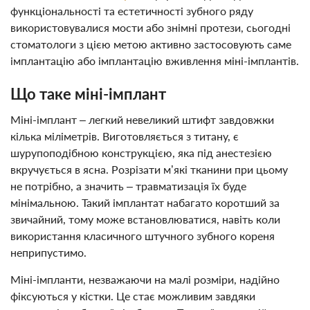
функціональності та естетичності зубного ряду
використовувалися мости або знімні протези, сьогодні
стоматологи з цією метою активно застосовують саме
імплантацію або імплантацію вживлення міні-імплантів.
Що таке міні-імплант
Міні-імплант – легкий невеликий штифт завдовжки
кілька міліметрів. Виготовляється з титану, є
шурупоподібною конструкцією, яка під анестезією
вкручується в ясна. Розрізати м’які тканини при цьому
не потрібно, а значить – травматизація їх буде
мінімальною. Такий імплантат набагато коротший за
звичайний, тому може встановлюватися, навіть коли
використання класичного штучного зубного кореня
неприпустимо.
Міні-імпланти, незважаючи на малі розміри, надійно
фіксуються у кістки. Це стає можливим завдяки