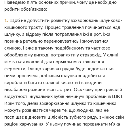
Наведемо п’ять основних причин, чому це необхідно
робити обов’язково:
Щоб не допустити розвитку захворювань шлунково-
кишкового тракту. Процес травлення починається над
шлунку, а відразу після потрапляння їжі в рот. Їжа
повинна ретельно пережовуватись і змочуватися
слиною, і вже в такому подрібненому та частково
обробленому вигляді потрапляти у стравохід. У слині
містяться важливі для нормального травлення
ферменти, і якщо харчова грудка буде недостатньо
ними просочена, клітинам шлунка знадобиться
виробляти багато соляної кислоти і в людини
незабаром розвинеться гастрит. Ось чому при тривалій
відсутності жувальних зубів неминучі проблеми із ШКТ.
Крім того, деякі захворювання шлунка та кишечника
можуть розвиватися через те, що людина, яка не
поспішає відновити цілісність зубного ряду, змінює свій
раціон харчування. У ньому починає переважати м’яка