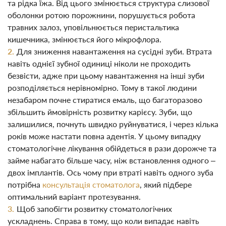
та рідка їжа. Від цього змінюється структура слизової
оболонки ротою порожнини, порушується робота
травних залоз, уповільнюється перистальтика
кишечника, змінюється його мікрофлора.
Для зниження навантаження на сусідні зуби. Втрата
навіть однієї зубної одиниці ніколи не проходить
безвісти, адже при цьому навантаження на інші зуби
розподіляється нерівномірно. Тому в такої людини
незабаром почне стиратися емаль, що багаторазово
збільшить ймовірність розвитку карієсу. Зуби, що
залишилися, почнуть швидко руйнуватися, і через кілька
років може настати повна адентія. У цьому випадку
стоматологічне лікування обійдеться в рази дорожче та
займе набагато більше часу, ніж встановлення одного –
двох імплантів. Ось чому при втраті навіть одного зуба
потрібна
консультація стоматолога
, який підбере
оптимальний варіант протезування.
Щоб запобігти розвитку стоматологічних
ускладнень. Справа в тому, що коли випадає навіть