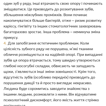
один зуб у ряду, інші втрачають свою опору і починають
зміщуватися. Це призводить до розхитування зубів,
збільшення міжзубних проміжків. Вони починає
накопичуватися більше бактерій, отже – ризик розвитку
карієсу, гінгівіту та інших стоматологічних захворювань
багаторазово зростає. Інша проблема – неминуча зміна
прикусу.
Для запобігання естетичним проблемам. Коли
цілісність зубного ряду не порушена, м’які тканини
обличчя розміщуються на надійній опорі. При випаданні
зубів ця опора втрачається, тому швидко утворюються
глибокі носогубні складки, обвисають чи западають
щоки, з’являються інші зміни зовнішності. Крім того,
відсутність зубів (особливо передніх) призводить до
порушення дикції та й просто виглядає некрасиво.
Людина буде соромитись заводити знайомства з
іншими людьми, розмовляти з ними. Він відчуватиме
психологічний дискомфорт, його якість життя стрімко
погіршиться.