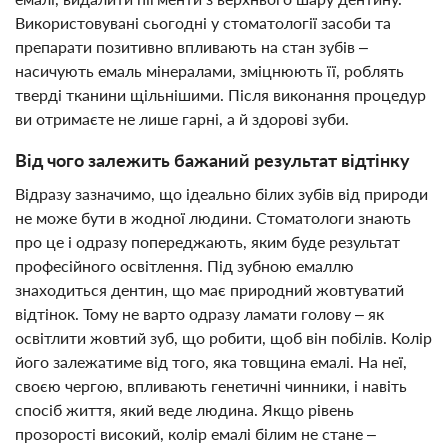
Використовувані сьогодні у стоматології засоби та
препарати позитивно впливають на стан зубів –
насичують емаль мінералами, зміцнюють її, роблять
тверді тканини щільнішими. Після виконання процедур
ви отримаєте не лише гарні, а й здорові зуби.
Від чого залежить бажаний результат відтінку
Відразу зазначимо, що ідеально білих зубів від природи
не може бути в жодної людини. Стоматологи знають
про це і одразу попереджають, яким буде результат
професійного освітлення. Під зубною емаллю
знаходиться дентин, що має природний жовтуватий
відтінок. Тому не варто одразу ламати голову – як
освітлити жовтий зуб, що робити, щоб він побілів. Колір
його залежатиме від того, яка товщина емалі. На неї,
своєю чергою, впливають генетичні чинники, і навіть
спосіб життя, який веде людина. Якщо рівень
прозорості високий, колір емалі білим не стане –