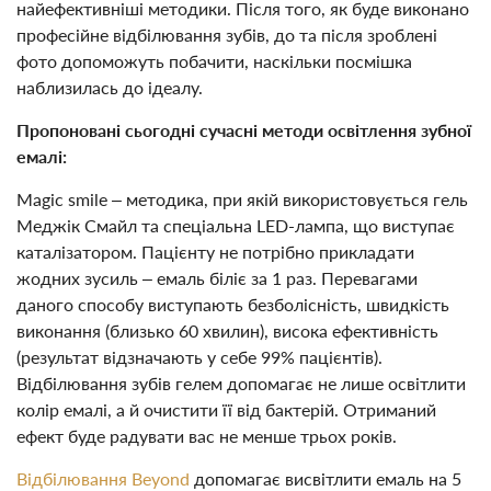
найефективніші методики. Після того, як буде виконано
професійне відбілювання зубів, до та після зроблені
фото допоможуть побачити, наскільки посмішка
наблизилась до ідеалу.
Пропоновані сьогодні сучасні методи освітлення зубної
емалі:
Magic smile – методика, при якій використовується гель
Меджік Смайл та спеціальна LED-лампа, що виступає
каталізатором. Пацієнту не потрібно прикладати
жодних зусиль – емаль біліє за 1 раз. Перевагами
даного способу виступають безболісність, швидкість
виконання (близько 60 хвилин), висока ефективність
(результат відзначають у себе 99% пацієнтів).
Відбілювання зубів гелем допомагає не лише освітлити
колір емалі, а й очистити її від бактерій. Отриманий
ефект буде радувати вас не менше трьох років.
Відбілювання Beyond
допомагає висвітлити емаль на 5