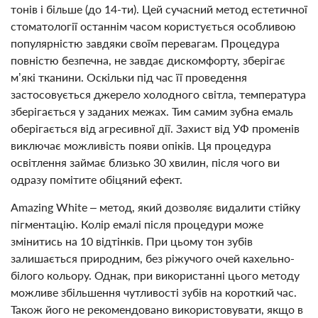
тонів і більше (до 14-ти). Цей сучасний метод естетичної
стоматології останнім часом користується особливою
популярністю завдяки своїм перевагам. Процедура
повністю безпечна, не завдає дискомфорту, зберігає
м’які тканини. Оскільки під час її проведення
застосовується джерело холодного світла, температура
зберігається у заданих межах. Тим самим зубна емаль
оберігається від агресивної дії. Захист від УФ променів
виключає можливість появи опіків. Ця процедура
освітлення займає близько 30 хвилин, після чого ви
одразу помітите обіцяний ефект.
Amazing White – метод, який дозволяє видалити стійку
пігментацію. Колір емалі після процедури може
змінитись на 10 відтінків. При цьому тон зубів
залишається природним, без ріжучого очей кахельно-
білого кольору. Однак, при використанні цього методу
можливе збільшення чутливості зубів на короткий час.
Також його не рекомендовано використовувати, якщо в