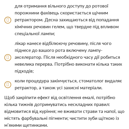
для отримання вільного доступу до ротової
порожнини фахівець скористається щічним
ретрактором. Десна захищаються від попадання
хімічних речовин гелем, що твердне під впливом
спеціальної лампи;
лікар нанесе відбілюючу речовину, після чого
піднесе до вашого рота включену лампу-
акселератор. Після необхідного часу дії робиться
невелика перерва. Потрібно виконати кілька таких
підходів;
коли процедура закінчується, стоматолог видаляє
ретрактор, а також усі захисні матеріали.
Щоб закріпити ефект від освітлення емалі, потрібно
кілька тижнів дотримуватись нескладних правил:
відмовитися від куріння; не вживати страви та напої, що
містять фарбувальні пігменти; чистити зуби щіткою із
м’якими щетинками.