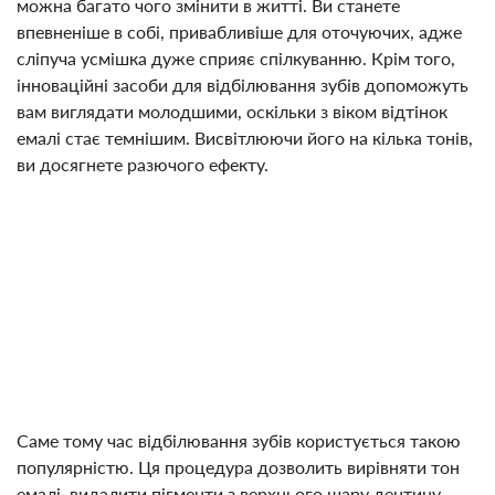
можна багато чого змінити в житті. Ви станете
впевненіше в собі, привабливіше для оточуючих, адже
сліпуча усмішка дуже сприяє спілкуванню. Крім того,
інноваційні засоби для відбілювання зубів допоможуть
вам виглядати молодшими, оскільки з віком відтінок
емалі стає темнішим. Висвітлюючи його на кілька тонів,
ви досягнете разючого ефекту.
Саме тому час відбілювання зубів користується такою
популярністю. Ця процедура дозволить вирівняти тон
емалі, видалити пігменти з верхнього шару дентину.