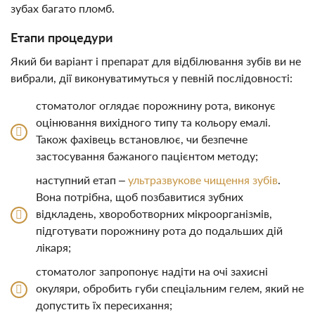
зубах багато пломб.
Етапи процедури
Який би варіант і препарат для відбілювання зубів ви не
вибрали, дії виконуватимуться у певній послідовності:
стоматолог оглядає порожнину рота, виконує
оцінювання вихідного типу та кольору емалі.
Також фахівець встановлює, чи безпечне
застосування бажаного пацієнтом методу;
наступний етап –
ультразвукове чищення зубів
.
Вона потрібна, щоб позбавитися зубних
відкладень, хвороботворних мікроорганізмів,
підготувати порожнину рота до подальших дій
лікаря;
стоматолог запропонує надіти на очі захисні
окуляри, обробить губи спеціальним гелем, який не
допустить їх пересихання;