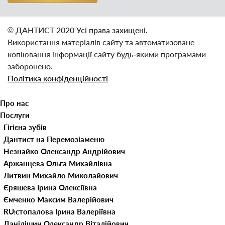
© ДАНТИСТ 2020 Усі права захищені.
Використання матеріалів сайту та автоматизоване
копіювання інформації сайту будь‑якими програмами
заборонено.
Політика конфіденційності
Про нас
Послуги
Наші клініки
Гігієна зубів
Лікарі
Видалення зубного каменю
Дитяча стоматологія
Дантист на Перемозі
ЦІНИ
Видалення молочних зубів
Естетична стоматологія
Дантист на Пушкіна
Незнайко Олександр Андрійович
Контакти
Герметизація фісур
Відбілювання зубів
Імплантація зубів
Аржанцева Ольга Михайлівна
Блог
Лікування карієсу молочних
Вініри для зубів
Консультація стоматолога
Литвин Михайло Миколайович
Портфоліо
зубів
Люмініри
Лікування захворювань СНЩС
Єряшева Ірина Олексіївна
UA
Лікування молочних зубів
Лікування зубів
Ємченко Максим Валерійович
Реставрація молочних зубів
Лікування зубів під
Лікування ясен
Шестопалова Ірина Валеріївна
RU
Фторування зубів дітям
мікроскопом
Кюретаж пародонтальних
Ортодонтія
Данілішин Олександр Віталійович