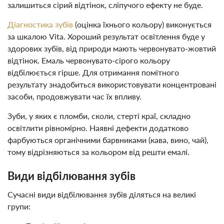
залишиться сірий відтінок, сліпучого ефекту не буде.
Діагностика зубів
(оцінка їхнього кольору) виконується
за шкалою Vita. Хороший результат освітлення буде у
здорових зубів, від природи мають червонувато-жовтий
відтінок. Емаль червонувато-сірого кольору
відбілюється гірше. Для отримання помітного
результату знадобиться використовувати концентровані
засоби, продовжувати час їх впливу.
Зуби, у яких є пломби, сколи, стерті краї, складно
освітлити рівномірно. Наявні дефекти додатково
фарбуються органічними барвниками (кава, вино, чай),
тому відрізняються за кольором від решти емалі.
Види відбілювання зубів
Сучасні види відбілювання зубів діляться на великі
групи: