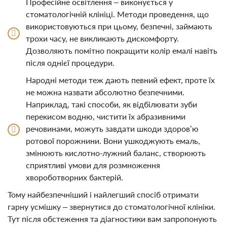
Професійне освітлення – виконується у
стоматологічній клініці. Методи проведення, що
використовуються при цьому, безпечні, займають
трохи часу, не викликають дискомфорту.
Дозволяють помітно покращити колір емалі навіть
після однієї процедури.
Народні методи теж дають певний ефект, проте їх
не можна назвати абсолютно безпечними.
Наприклад, такі способи, як відбілювати зуби
перекисом водню, чистити їх абразивними
речовинами, можуть завдати шкоди здоров’ю
ротової порожнини. Вони ушкоджують емаль,
змінюють кислотно-лужний баланс, створюють
сприятливі умови для розмноження
хвороботворних бактерій.
Тому найбезпечніший і найлегший спосіб отримати
гарну усмішку – звернутися до стоматологічної клініки.
Тут після обстеження та діагностики вам запропонують