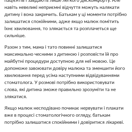
навіть невеликі неприємні відчуття можуть налякати
дитину і вона закричить. Батькам у ці моменти потрібно
залишатися спокійними, адже якщо малюк помітить
їхнє хвилювання, то злякається та розплачеться ще
сильніше.
Разом з тим, мама і тато повинні залишатися
максимально чесними з дитиною і розповісти їй про
майбутні процедури доступною для неї мовою. Це
допоможе завоювати довіру малюка та зменшити його
хвилювання перед усіма наступними відвідуваннями
стоматолога. У розмові потрібно використовувати
слова, які дитина зможе правильно зрозуміти та не
злякатися.
Якщо малюк несподівано починає нервувати і плакати
вже в процесі стоматологічного огляду, батькам
потрібно залишатися спокійними і довіритися лікареві.