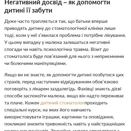
Негативний досвід – як допомогти
дитині її забути
Дуже часто трапляється так, що батьки вперше
приводять дитину до стоматологічної клініки лише
тоді, коли у неї з’явилася проблема і потрібне лікування.
У цьому випадку у малюка залишаться негативні
спогади чи навіть психологічна травма. Візит до
стоматолога буде пов’язаний для нього з неприємними
чи болючими маніпуляціями.
Якщо ви не знаєте, як допомогти дитині позбутися цих
страхів, перед наступним відвідуванням обов’язково
поговоріть з лікарем заздалегідь. Фахівці знають дієві
способи заспокоїти малюка, якщо він надто переживає
та плаче. Кожен
дитячий стоматолог
проходить
спеціальні курси, на яких його навчають
використовувати іграшки, картинки та оповідання,
покликані знизити тривожність навіть у найстрашніших
маленьких пацієнтів. Звичайно, чудово справлятися з