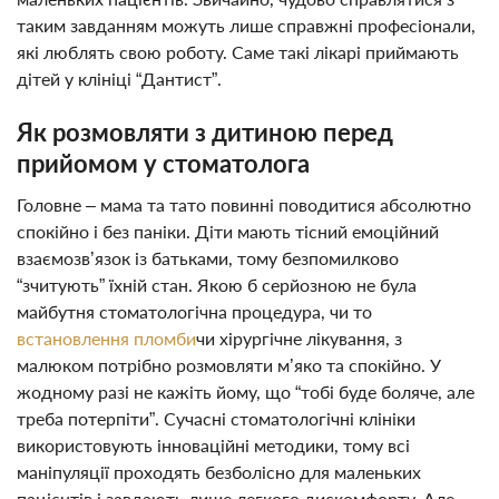
таким завданням можуть лише справжні професіонали,
які люблять свою роботу. Саме такі лікарі приймають
дітей у клініці “Дантист”.
Як розмовляти з дитиною перед
прийомом у стоматолога
Головне – мама та тато повинні поводитися абсолютно
спокійно і без паніки. Діти мають тісний емоційний
взаємозв’язок із батьками, тому безпомилково
“зчитують” їхній стан. Якою б серйозною не була
майбутня стоматологічна процедура, чи то
встановлення пломби
чи хірургічне лікування, з
малюком потрібно розмовляти м’яко та спокійно. У
жодному разі не кажіть йому, що “тобі буде боляче, але
треба потерпіти”. Сучасні стоматологічні клініки
використовують інноваційні методики, тому всі
маніпуляції проходять безболісно для маленьких
пацієнтів і завдають лише легкого дискомфорту. Але