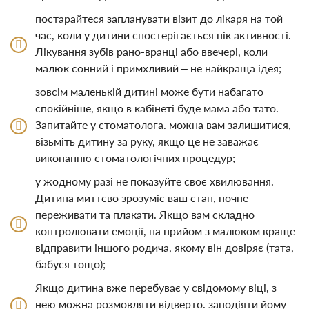
постарайтеся запланувати візит до лікаря на той
час, коли у дитини спостерігається пік активності.
Лікування зубів рано-вранці або ввечері, коли
малюк сонний і примхливий – не найкраща ідея;
зовсім маленькій дитині може бути набагато
спокійніше, якщо в кабінеті буде мама або тато.
Запитайте у стоматолога. можна вам залишитися,
візьміть дитину за руку, якщо це не заважає
виконанню стоматологічних процедур;
у жодному разі не показуйте своє хвилювання.
Дитина миттєво зрозуміє ваш стан, почне
переживати та плакати. Якщо вам складно
контролювати емоції, на прийом з малюком краще
відправити іншого родича, якому він довіряє (тата,
бабуся тощо);
Якщо дитина вже перебуває у свідомому віці, з
нею можна розмовляти відверто. заподіяти йому