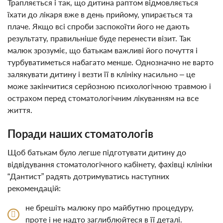
Трапляється і так, що дитина раптом відмовляється
їхати до лікаря вже в день прийому, упирається та
плаче. Якщо всі спроби заспокоїти його не дають
результату, правильніше буде перенести візит. Так
малюк зрозуміє, що батькам важливі його почуття і
турбуватиметься набагато менше. Однозначно не варто
залякувати дитину і везти її в клініку насильно – це
може закінчитися серйозною психологічною травмою і
острахом перед стоматологічним лікуванням на все
життя.
Поради наших стоматологів
Щоб батькам було легше підготувати дитину до
відвідування стоматологічного кабінету, фахівці клініки
“Дантист” радять дотримуватись наступних
рекомендацій:
не брешіть малюку про майбутню процедуру,
проте і не надто заглиблюйтеся в її деталі.