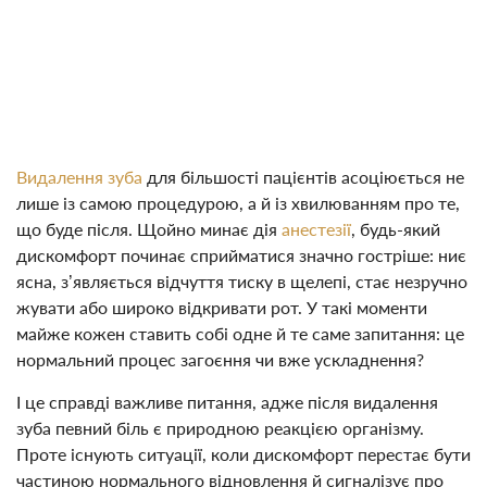
Видалення зуба
для більшості пацієнтів асоціюється не
лише із самою процедурою, а й із хвилюванням про те,
що буде після. Щойно минає дія
анестезії
, будь-який
дискомфорт починає сприйматися значно гостріше: ниє
ясна, з’являється відчуття тиску в щелепі, стає незручно
жувати або широко відкривати рот. У такі моменти
майже кожен ставить собі одне й те саме запитання: це
нормальний процес загоєння чи вже ускладнення?
І це справді важливе питання, адже після видалення
зуба певний біль є природною реакцією організму.
Проте існують ситуації, коли дискомфорт перестає бути
частиною нормального відновлення й сигналізує про