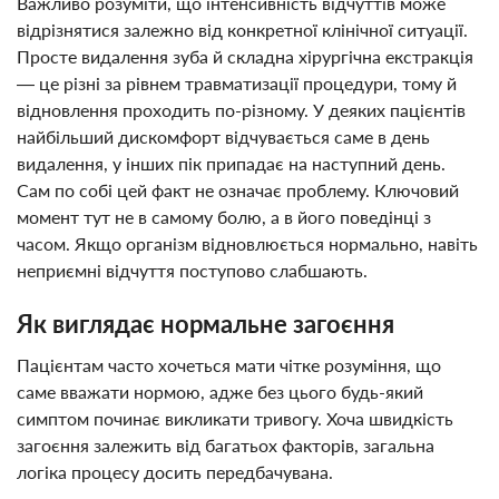
Важливо розуміти, що інтенсивність відчуттів може
відрізнятися залежно від конкретної клінічної ситуації.
Просте видалення зуба й складна хірургічна екстракція
— це різні за рівнем травматизації процедури, тому й
відновлення проходить по-різному. У деяких пацієнтів
найбільший дискомфорт відчувається саме в день
видалення, у інших пік припадає на наступний день.
Сам по собі цей факт не означає проблему. Ключовий
момент тут не в самому болю, а в його поведінці з
часом. Якщо організм відновлюється нормально, навіть
неприємні відчуття поступово слабшають.
Як виглядає нормальне загоєння
Пацієнтам часто хочеться мати чітке розуміння, що
саме вважати нормою, адже без цього будь-який
симптом починає викликати тривогу. Хоча швидкість
загоєння залежить від багатьох факторів, загальна
логіка процесу досить передбачувана.