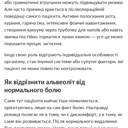
або травматичні втручання можуть підвищувати ризики.
Але часто причина криється в післяопераційній
поведінці самого пацієнта. Активні полоскання рота,
куріння, гаряча їжа, інтенсивні фізичні навантаження,
створення вакууму через трубочку для напоїв або навіть
звичка постійно торкатися лунки язиком — усе це може
порушити процес загоєння.
Іноді свою роль відіграють індивідуальні особливості
організму, стан імунної системи або супутні фактори, які
пацієнт не може повністю контролювати.
Як відрізнити альвеоліт від
нормального болю
Саме тут пацієнти найчастіше помиляються,
орієнтуючись лише на сам факт болю. Насправді
різниця полягає не в тому, чи є дискомфорт, а в тому, як
саме він розвивається. Після нормального видалення
біль поступово згасає. Навіть якщо перші дні не дуже