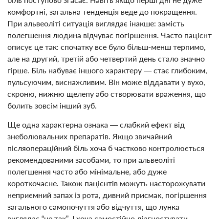
комфортні, загальна тенденція веде до покращення.
При альвеоліті ситуація виглядає інакше: замість
полегшення людина відчуває погіршення. Часто пацієнт
описує це так: спочатку все було більш-менш терпимо,
але на другий, третій або четвертий день стало значно
гірше. Біль набуває іншого характеру — стає глибоким,
пульсуючим, виснажливим. Він може віддавати у вухо,
скроню, нижню щелепу або створювати враження, що
болить зовсім інший зуб.
Ще одна характерна ознака — слабкий ефект від
знеболювальних препаратів. Якщо звичайний
післяопераційний біль хоча б частково контролюється
рекомендованими засобами, то при альвеоліті
полегшення часто або мінімальне, або дуже
короткочасне. Також пацієнтів можуть насторожувати
неприємний запах із рота, дивний присмак, погіршення
загального самопочуття або відчуття, що лунка
виглядає “не так”. І хоча самостійно діагностувати