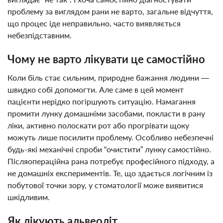
проблему за виглядом рани не варто, загальне відчуття,
що процес іде неправильно, часто виявляється
небезпідставним.
Чому не варто лікувати це самостійно
Коли біль стає сильним, природне бажання людини —
швидко собі допомогти. Але саме в цей момент
пацієнти нерідко погіршують ситуацію. Намагання
промити лунку домашніми засобами, покласти в рану
ліки, активно полоскати рот або прогрівати щоку
можуть лише посилити проблему. Особливо небезпечні
будь-які механічні спроби “очистити” лунку самостійно.
Післяопераційна рана потребує професійного підходу, а
не домашніх експериментів. Те, що здається логічним із
побутової точки зору, у стоматології може виявитися
шкідливим.
Як лікують альвеоліт