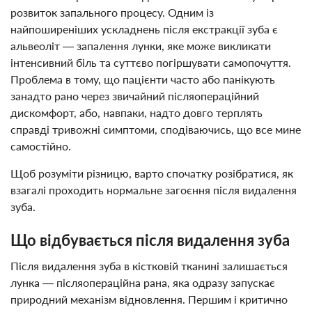
розвиток запального процесу. Одним із
найпоширеніших ускладнень після екстракції зуба є
альвеоліт — запалення лунки, яке може викликати
інтенсивний біль та суттєво погіршувати самопочуття.
Проблема в тому, що пацієнти часто або панікують
занадто рано через звичайний післяопераційний
дискомфорт, або, навпаки, надто довго терплять
справді тривожні симптоми, сподіваючись, що все мине
самостійно.
Щоб розуміти різницю, варто спочатку розібратися, як
взагалі проходить нормальне загоєння після видалення
зуба.
Що відбувається після видалення зуба
Після видалення зуба в кістковій тканині залишається
лунка — післяопераційна рана, яка одразу запускає
природний механізм відновлення. Першим і критично