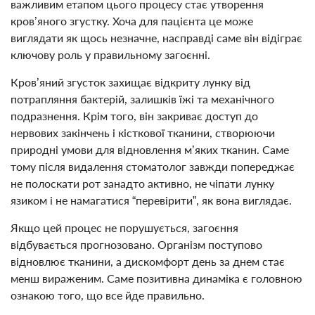
важливим етапом цього процесу стає утворення
кров’яного згустку. Хоча для пацієнта це може
виглядати як щось незначне, насправді саме він відіграє
ключову роль у правильному загоєнні.
Кров’яний згусток захищає відкриту лунку від
потрапляння бактерій, залишків їжі та механічного
подразнення. Крім того, він закриває доступ до
нервових закінчень і кісткової тканини, створюючи
природні умови для відновлення м’яких тканин. Саме
тому після видалення стоматолог завжди попереджає
не полоскати рот занадто активно, не чіпати лунку
язиком і не намагатися “перевірити”, як вона виглядає.
Якщо цей процес не порушується, загоєння
відбувається прогнозовано. Організм поступово
відновлює тканини, а дискомфорт день за днем стає
менш вираженим. Саме позитивна динаміка є головною
ознакою того, що все йде правильно.