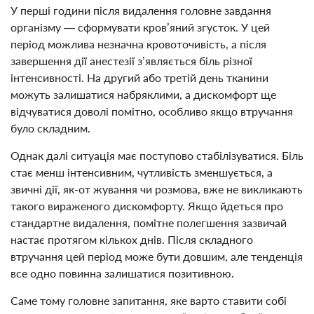
У перші години після видалення головне завдання
організму — сформувати кров’яний згусток. У цей
період можлива незначна кровоточивість, а після
завершення дії анестезії з’являється біль різної
інтенсивності. На другий або третій день тканини
можуть залишатися набряклими, а дискомфорт ще
відчуватися доволі помітно, особливо якщо втручання
було складним.
Однак далі ситуація має поступово стабілізуватися. Біль
стає менш інтенсивним, чутливість зменшується, а
звичні дії, як-от жування чи розмова, вже не викликають
такого вираженого дискомфорту. Якщо йдеться про
стандартне видалення, помітне полегшення зазвичай
настає протягом кількох днів. Після складного
втручання цей період може бути довшим, але тенденція
все одно повинна залишатися позитивною.
Саме тому головне запитання, яке варто ставити собі