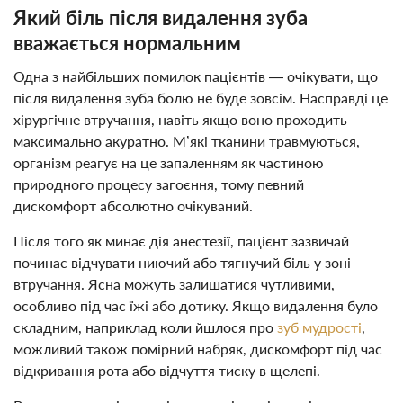
Який біль після видалення зуба
вважається нормальним
Одна з найбільших помилок пацієнтів — очікувати, що
після видалення зуба болю не буде зовсім. Насправді це
хірургічне втручання, навіть якщо воно проходить
максимально акуратно. М’які тканини травмуються,
організм реагує на це запаленням як частиною
природного процесу загоєння, тому певний
дискомфорт абсолютно очікуваний.
Після того як минає дія анестезії, пацієнт зазвичай
починає відчувати ниючий або тягнучий біль у зоні
втручання. Ясна можуть залишатися чутливими,
особливо під час їжі або дотику. Якщо видалення було
складним, наприклад коли йшлося про
зуб мудрості
,
можливий також помірний набряк, дискомфорт під час
відкривання рота або відчуття тиску в щелепі.