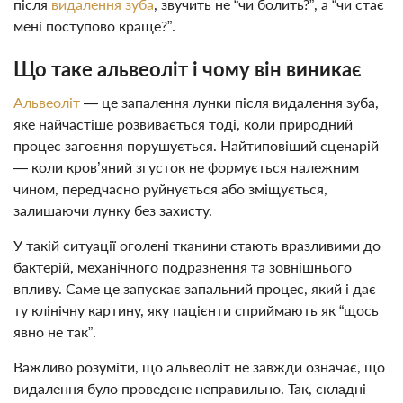
після
видалення зуба
, звучить не “чи болить?”, а “чи стає
мені поступово краще?”.
Що таке альвеоліт і чому він виникає
Альвеоліт
— це запалення лунки після видалення зуба,
яке найчастіше розвивається тоді, коли природний
процес загоєння порушується. Найтиповіший сценарій
— коли кров’яний згусток не формується належним
чином, передчасно руйнується або зміщується,
залишаючи лунку без захисту.
У такій ситуації оголені тканини стають вразливими до
бактерій, механічного подразнення та зовнішнього
впливу. Саме це запускає запальний процес, який і дає
ту клінічну картину, яку пацієнти сприймають як “щось
явно не так”.
Важливо розуміти, що альвеоліт не завжди означає, що
видалення було проведене неправильно. Так, складні