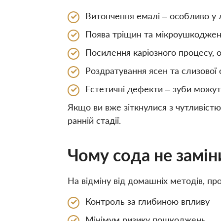
Витончення емалі – особливо у 
Поява тріщин та мікроушкоджен
Посилення каріозного процесу, о
Роздратування ясен та слизової
Естетичні дефекти – зуби можуть
Якщо ви вже зіткнулися з чутливістю
ранній стадії.
Чому сода не замін
На відміну від домашніх методів, пр
Контроль за глибиною впливу
Мінімум ризику пошкоджень