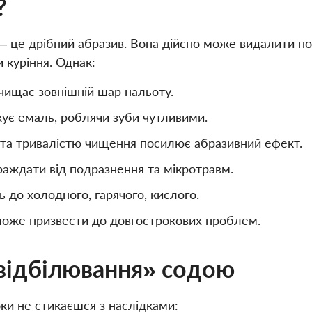
?
 – це дрібний абразив. Вона дійсно може видалити п
и куріння. Однак:
зчищає зовнішній шар нальоту.
ує емаль, роблячи зуби чутливими.
 та тривалістю чищення посилює абразивний ефект.
раждати від подразнення та мікротравм.
ь до холодного, гарячого, кислого.
може призвести до довгострокових проблем.
«відбілювання» содою
ки не стикаєшся з наслідками: