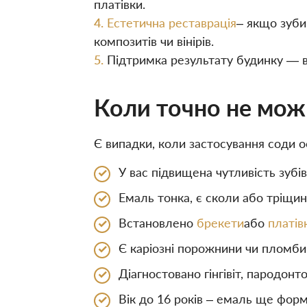
платівки.
Естетична реставрація
– якщо зуби
композитів чи вінірів.
Підтримка результату будинку — в
Коли точно не мож
Є випадки, коли застосування соди 
У вас підвищена чутливість зубів
Емаль тонка, є сколи або тріщин
Встановлено
брекети
або
платів
Є каріозні порожнини чи пломби
Діагностовано гінгівіт, пародонт
Вік до 16 років – емаль ще фор