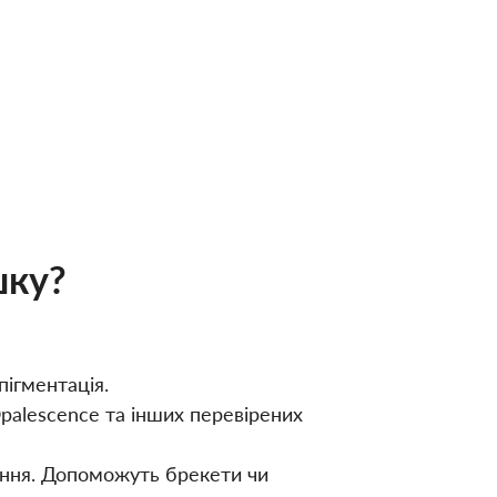
шку?
пігментація.
palescence та інших перевірених
лення. Допоможуть брекети чи