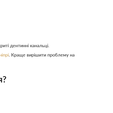
риті дентинні канальці.
ніпрі
. Краще вирішити проблему на
я?