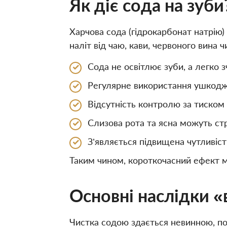
Як діє сода на зуби
Харчова сода (гідрокарбонат натрію)
наліт від чаю, кави, червоного вина ч
Сода не освітлює зуби, а легко 
Регулярне використання ушкодж
Відсутність контролю за тиском
Слизова рота та ясна можуть ст
З’являється підвищена чутливіст
Таким чином, короткочасний ефект 
Основні наслідки 
Чистка содою здається невинною, по