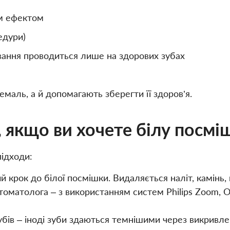
им ефектом
едури)
вання проводиться лише на здорових зубах
маль, а й допомагають зберегти її здоров’я.
 якщо ви хочете білу посмі
ідходи:
й крок до білої посмішки. Видаляється наліт, камінь, 
томатолога – з використанням систем Philips Zoom, O
зубів – іноді зуби здаються темнішими через викрив