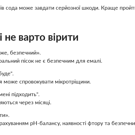
рів сода може завдати серйозної шкоди. Краще пройт
і не варто вірити
тже, безпечний».
уральний пісок не є безпечним для емалі.
буде”.
ня може спровокувати мікротріщини.
мені підходить”.
яються через місяці.
ти».
урахуванням pH-балансу, наявності фтору та безпечн