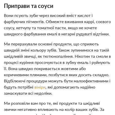
Приправи та соуси
Вони псують зуби через високий вміст кислот і
фарбуючих пігментів. Обмежте вживання каррі, соєвого
соусу, кетчупу та томатної пасти, якщо не хочете
швидкого фарбування емалі в негарні рудуваті відтінки.
Ми перерахували основні продукти, що сприяють
швидкій зміні кольору зубів. Також зупинимося на такій
шкідливій звичці, як тютюнопаління. Нікотин та смоли в
процесі куріння просочуються в зубну емаль і руйнують
її. Вона швидко покривається жовтими або
коричневими плямами, позбутися яких досить складно.
Відбілюючі процедури можуть бути малоефективними і
будуть потрібні
вініри
, які допомагають надійно
замаскувати всі недоліки.
Ми розповіли вам про те, які продукти та шкідливі
звички негативно впливають на колір ваших зубів. За