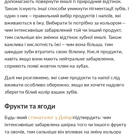
допомагають повернути емалі її природний відтінок.
Також існують інші способи уникнути пігментації зубів, і
один з них – правильний вибір продуктів і напоїв, які
вживаються в їжу. Вибирати їх потрібно за кольором –
чим інтенсивніше забарвлений той чи інший продукт,
тим сильніше він змінює відтінок зубної емалі. Також
важлива і кислотність їжі – чим вона більша, тим
швидше зуби втратить свою білизну. Кислі продукти,
навіть якщо вони мають нейтральне забарвлення,
сприяють появі жовтих плям на зубах.
Далі ми розглянемо, які саме продукти та напої слід
вживати особливо обережно, якщо ви хочете надовго
зберегти білий колір ваших зубів.
Фрукти та ягоди
Будь-який
стоматолог у Дніпрі
підтвердить: чим
інтенсивніше забарвлена шкірка того чи іншого фрукту
та овочів, тим сильніше він впливає на зміну кольору