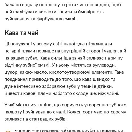
бажано відразу ополоснути рота чистою водою, щоб
нейтралізувати кислоти і знизити ймовірність
руйнування та фарбування емалі.
Кава та чай
Ці популярні у всьому світі напої здатні залишати
негарні плями не лише на внутрішній стороні чашки, а й
на ваших зубах. Кава сильніша за чай впливає на зміну
відтінку зубної емалі. У ньому містяться вуглеводи,
цукор, какао-масло, кислотоутворюючі елементи. Таке
поєднання призводить до того, що кава швидко та
дуже інтенсивно забарвлює зуби у темні відтінки.
Вивести кавові плями набагато складніше, ніж чайні.
У чаї містяться таніни, що сприяють утворенню зубного
нальоту і руйнуванню емалі. Кожен сорт чаю по-своєму
впливає на стан ваших зубів:
чорний – інтенсивно забарвлює зуби та вимиває з