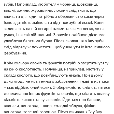
зубів. Наприклад, любителям чорниці, шовковиці,
вишні, ожини, журавлини, лохини слід знати, що
вживати ці ягоди потрібно з обережністю саме через
їхню здатність змінювати відтінок зубної емалі. Вони
залишають на ній негарні плями так само легко, як на
руках, і на світлій тканині. З овочів подібною дією має
улюблена багатьма буряк. Після вживання в їжу зуби
слід відразу ж почистити, щоб уникнути їх інтенсивного
фарбування.
Крім кольору овочів та фруктів потрібно звертати увагу
на їхню кислотність. Полуниця, наприклад, містить у
складі кислоти, що розм’якшують емаль. При цьому
дана ягода не має темного забарвлення і навіть навпаки
– має відбілюючий ефект. З обережністю слід ставитися
до вживання інших фруктів та овочів, що містять велику
кількість кислот та вуглеводів. Йдеться про банани,
ананаси, виноград, інжир, солодкі яблука, фініки,
виноград, зелений горошок. Після вживання їх у їжу