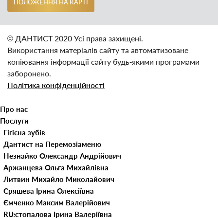
ПОЛОЖЕННЯ НА КАРТІ
© ДАНТИСТ 2020 Усі права захищені.
Використання матеріалів сайту та автоматизоване
копіювання інформації сайту будь‑якими програмами
заборонено.
Політика конфіденційності
Про нас
Послуги
Наші клініки
Гігієна зубів
Лікарі
Видалення зубного каменю
Дитяча стоматологія
Дантист на Перемозі
ЦІНИ
Видалення молочних зубів
Естетична стоматологія
Дантист на Пушкіна
Незнайко Олександр Андрійович
Контакти
Герметизація фісур
Відбілювання зубів
Імплантація зубів
Аржанцева Ольга Михайлівна
Блог
Лікування карієсу молочних
Вініри для зубів
Консультація стоматолога
Литвин Михайло Миколайович
Портфоліо
зубів
Люмініри
Лікування захворювань СНЩС
Єряшева Ірина Олексіївна
UA
Лікування молочних зубів
Лікування зубів
Ємченко Максим Валерійович
Реставрація молочних зубів
Лікування зубів під
Лікування ясен
Шестопалова Ірина Валеріївна
RU