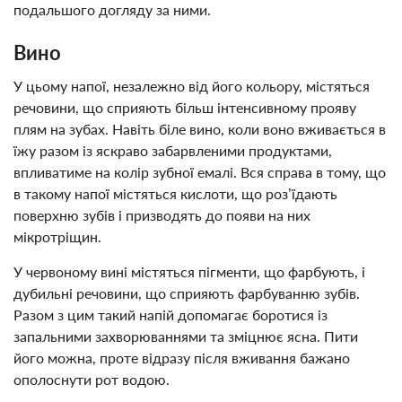
подальшого догляду за ними.
Вино
У цьому напої, незалежно від його кольору, містяться
речовини, що сприяють більш інтенсивному прояву
плям на зубах. Навіть біле вино, коли воно вживається в
їжу разом із яскраво забарвленими продуктами,
впливатиме на колір зубної емалі. Вся справа в тому, що
в такому напої містяться кислоти, що роз’їдають
поверхню зубів і призводять до появи на них
мікротріщин.
У червоному вині містяться пігменти, що фарбують, і
дубильні речовини, що сприяють фарбуванню зубів.
Разом з цим такий напій допомагає боротися із
запальними захворюваннями та зміцнює ясна. Пити
його можна, проте відразу після вживання бажано
ополоснути рот водою.