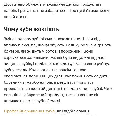
Достатньо обмежити вживання деяких продуктів і
напоїв, і результат не забариться. Про це й йтиметься у
нашій статті.
Чому зуби жовтіють
Зміна кольору зубної емалі походить не тільки від
впливу пігментів, що фарбують. Велику роль відіграють
бактерії, які живуть у ротовій порожнині. Вони
харчуються залишками їжі, які були видалені під час
чищення зубів, і виділяють кислоту, яка активно руйнує
зубну емаль. Коли вона стає зовсім тонкою,
оголюються пори. На цих ділянках починають осідати
барвники з їжі або напоїв, в результаті чого тут
проявляється жовтий дентин (тверда тканина зуба). Чим
сильніше забарвлений продукт, тим активніше він
впливає на колір зубної емалі.
Професійне чищення зубів
, як і відбілювання,